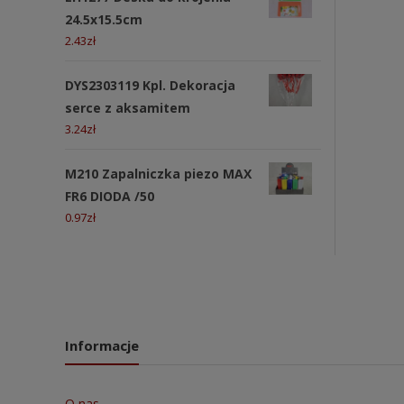
24.5x15.5cm
2.43
zł
DYS2303119 Kpl. Dekoracja
serce z aksamitem
3.24
zł
M210 Zapalniczka piezo MAX
FR6 DIODA /50
0.97
zł
Informacje
O nas