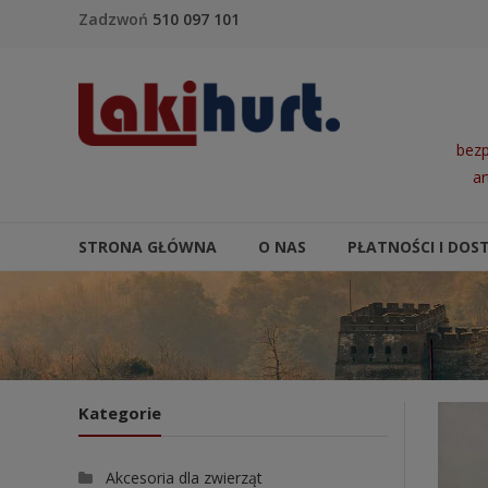
Skip to content
Zadzwoń
510 097 101
LakiHurt
bezp
ar
STRONA GŁÓWNA
O NAS
PŁATNOŚCI I DOS
Kategorie
Akcesoria dla zwierząt