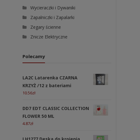
Wycieraczki i Dywaniki
Zapalniczki i Zapalarki
Zegary ścienne
Znicze Elektryczne
Polecamy
LA2C Latarenka CZARNA
KRZYŻ /12 z bateriami
10.56
zł
DD7 EDT CLASSIC COLLECTION
FLOWER 50 ML
4.87
zł
LH1277 Deska do krojenia