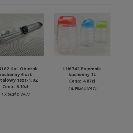
162 Kpl. Obierak
LH6742 Pojemnik
kuchenny 6 szt
kuchenny 1L
talowy 1szt-1,02
Cena:
4.87
zł
Cena:
6.10
zł
(
5.99
zł
z VAT)
(
7.50
zł
z VAT)