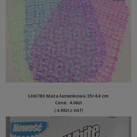
LH6780 Mata łazienkowa 35×64 cm
Cena:
4.06
zł
(
4.99
zł
z VAT)