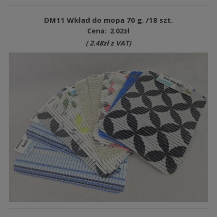
DM11 Wkład do mopa 70 g. /18 szt.
Cena:
2.02
zł
(
2.48
zł
z VAT)