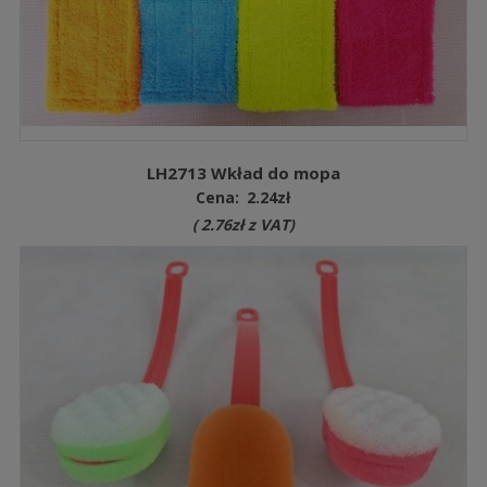
LH2713 Wkład do mopa
Cena:
2.24
zł
(
2.76
zł
z VAT)