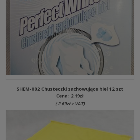
SHEM-002 Chusteczki zachowujące biel 12 szt
Cena:
2.19
zł
(
2.69
zł
z VAT)