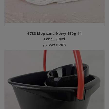
6783 Mop sznurkowy 150g 44
Cena:
2.76
zł
(
3.39
zł
z VAT)