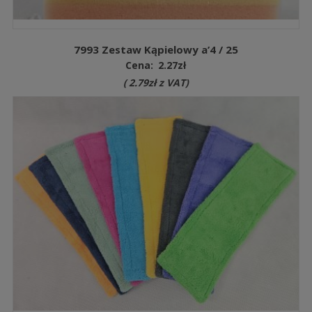
7993 Zestaw Kąpielowy a’4 / 25
Cena:
2.27
zł
(
2.79
zł
z VAT)