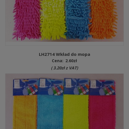
LH2714 Wkład do mopa
Cena:
2.60
zł
(
3.20
zł
z VAT)