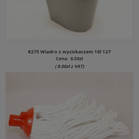
8275 Wiadro z wyciskaczem 10l 127
Cena:
6.50
zł
(
8.00
zł
z VAT)