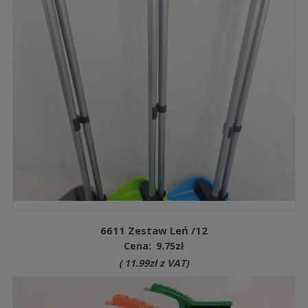
6611 Zestaw Leń /12
Cena:
9.75
zł
(
11.99
zł
z VAT)