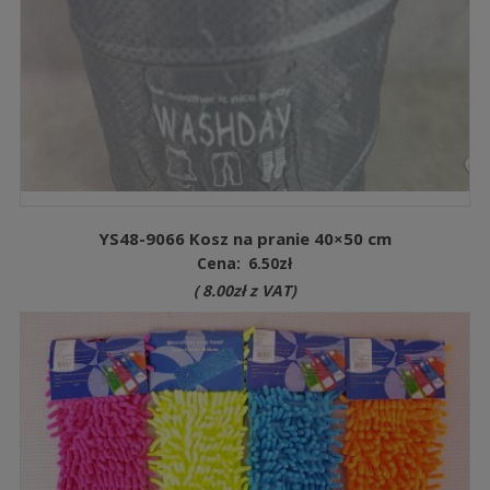
YS48-9066 Kosz na pranie 40×50 cm
Cena:
6.50
zł
(
8.00
zł
z VAT)