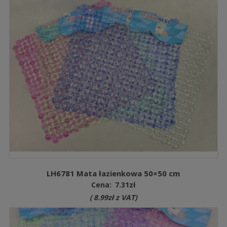
LH6781 Mata łazienkowa 50×50 cm
Cena:
7.31
zł
(
8.99
zł
z VAT)