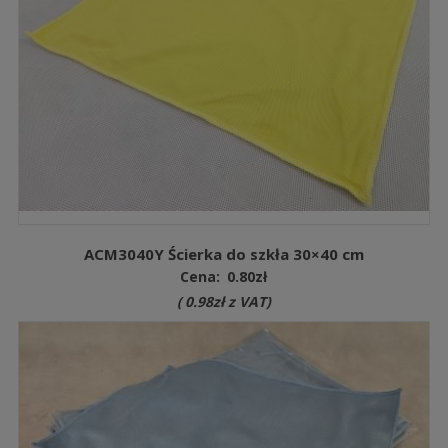
ACM3040Y Ścierka do szkła 30×40 cm
Cena:
0.80
zł
(
0.98
zł
z VAT)