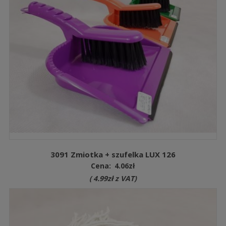
3091 Zmiotka + szufelka LUX 126
Cena:
4.06
zł
(
4.99
zł
z VAT)