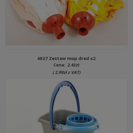
4827 Zestaw mop dred x2
Cena:
2.43
zł
(
2.99
zł
z VAT)