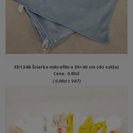
ED134B Ścierka mikrofibra 30×40 cm (do szkła)
Cena:
0.80
zł
(
0.98
zł
z VAT)