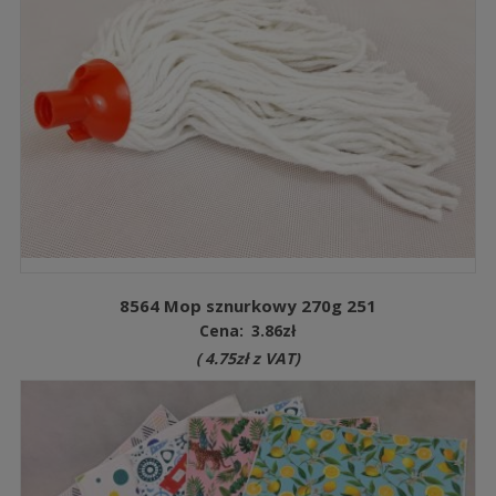
8564 Mop sznurkowy 270g 251
Cena:
3.86
zł
(
4.75
zł
z VAT)