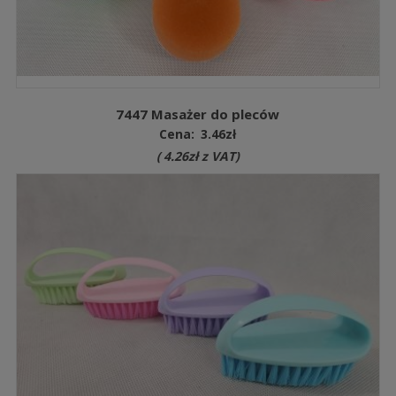
7447 Masażer do pleców
Cena:
3.46
zł
(
4.26
zł
z VAT)