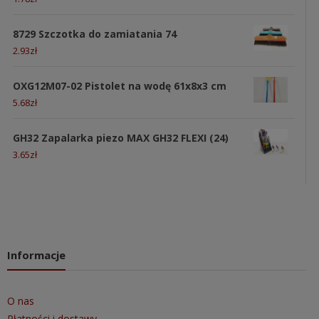
8729 Szczotka do zamiatania 74
2.93
zł
OXG12M07-02 Pistolet na wodę 61x8x3 cm
5.68
zł
GH32 Zapalarka piezo MAX GH32 FLEXI (24)
3.65
zł
Informacje
O nas
Płatności i dostawy