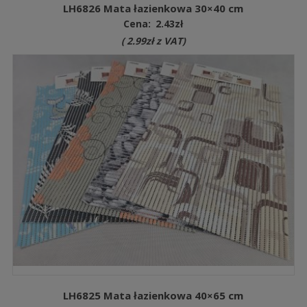
LH6826 Mata łazienkowa 30×40 cm
Cena:
2.43
zł
(
2.99
zł
z VAT)
LH6825 Mata łazienkowa 40×65 cm