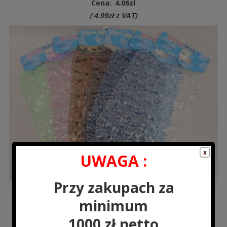
Cena:
4.06
zł
(
4.99
zł
z VAT)
UWAGA :
Przy zakupach za
minimum
LH6784 Mata łazienkowa 66×34 cm
Cena:
7.31
zł
1000 zł netto