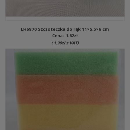
LH6870 Szczoteczka do rąk 11×5,5×6 cm
Cena:
1.62
zł
(
1.99
zł
z VAT)