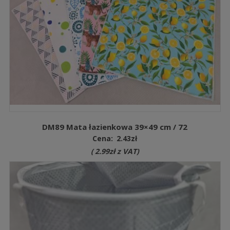
DM89 Mata łazienkowa 39×49 cm / 72
Cena:
2.43
zł
(
2.99
zł
z VAT)