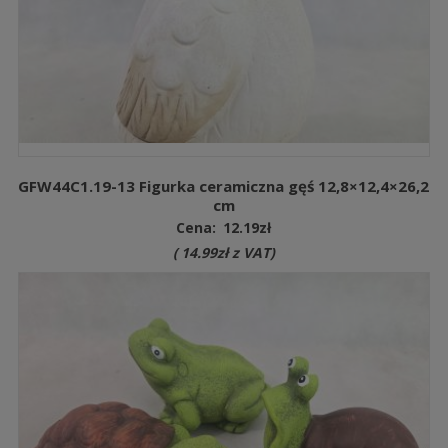
GFW44C1.19-13 Figurka ceramiczna gęś 12,8×12,4×26,2
cm
Cena:
12.19
zł
(
14.99
zł
z VAT)