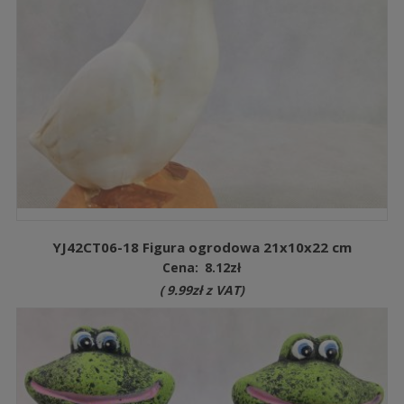
YJ42CT06-18 Figura ogrodowa 21x10x22 cm
Cena:
8.12
zł
(
9.99
zł
z VAT)