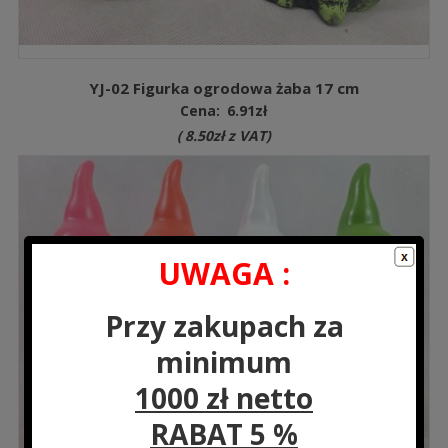
YJ-02 Figurka ogrodowa żaba 17 cm
Cena:
6.91
zł
(
8.50
zł
z VAT)
UWAGA :
Przy zakupach za
minimum
1000 zł netto
RABAT 5 %