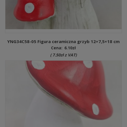
YNG34C58-05 Figura ceramiczna grzyb 12×7,5×18 cm
Cena:
6.10
zł
(
7.50
zł
z VAT)