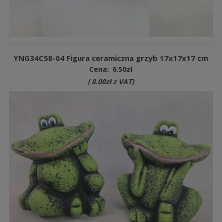
YNG34C58-04 Figura ceramiczna grzyb 17x17x17 cm
Cena:
6.50
zł
(
8.00
zł
z VAT)