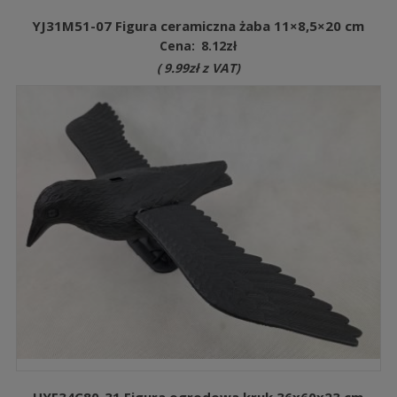
YJ31M51-07 Figura ceramiczna żaba 11×8,5×20 cm
Cena:
8.12
zł
(
9.99
zł
z VAT)
HYF34C80-31 Figura ogrodowa kruk 36x60x23 cm