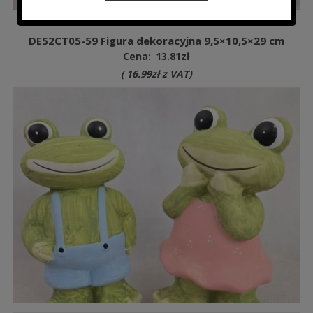
DE52CT05-59 Figura dekoracyjna 9,5×10,5×29 cm
Cena:
13.81
zł
(
16.99
zł
z VAT)