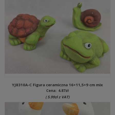
YJ8310A-C Figura ceramiczna 16×11,5×9 cm mix
Cena:
4.87
zł
(
5.99
zł
z VAT)