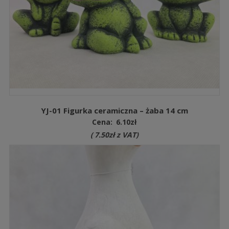
YJ-01 Figurka ceramiczna – żaba 14 cm
Cena:
6.10
zł
(
7.50
zł
z VAT)