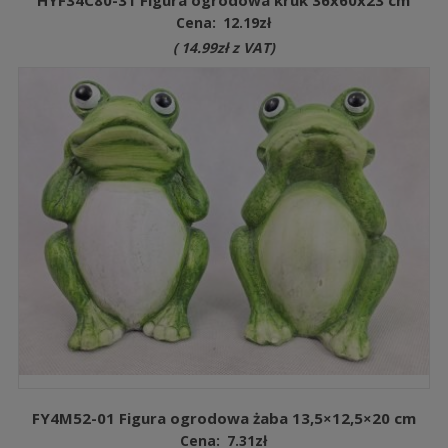
Cena:
12.19
zł
(
14.99
zł
z VAT)
FY4M52-01 Figura ogrodowa żaba 13,5×12,5×20 cm
Cena:
7.31
zł