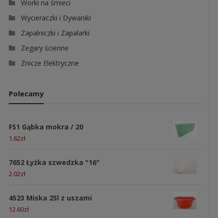
Worki na śmieci
Wycieraczki i Dywaniki
Zapalniczki i Zapalarki
Zegary ścienne
Znicze Elektryczne
Polecamy
FS1 Gąbka mokra / 20
1.62
zł
7652 Łyżka szwedzka "16"
2.02
zł
4523 Miska 25l z uszami
12.60
zł