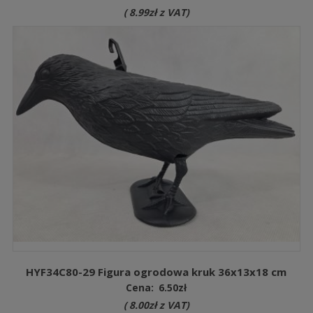
(
8.99
zł
z VAT)
HYF34C80-29 Figura ogrodowa kruk 36x13x18 cm
Cena:
6.50
zł
(
8.00
zł
z VAT)