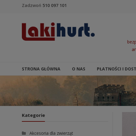
Skip to content
Zadzwoń
510 097 101
LakiHurt
bezp
ar
STRONA GŁÓWNA
O NAS
PŁATNOŚCI I DOS
Kategorie
Akcesoria dla zwierząt