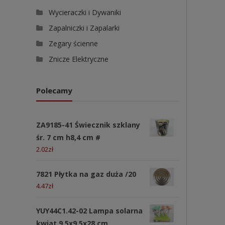
Wycieraczki i Dywaniki
Zapalniczki i Zapalarki
Zegary ścienne
Znicze Elektryczne
Polecamy
ZA9185-41 Świecznik szklany
śr. 7 cm h8,4 cm #
2.02
zł
7821 Płytka na gaz duża /20
4.47
zł
YUY44C1.42-02 Lampa solarna
kwiat 9,5x9,5x28 cm