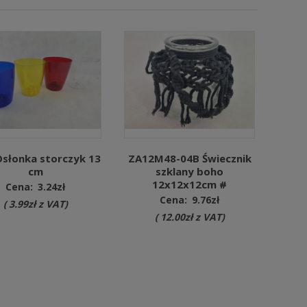
słonka storczyk 13
ZA12M48-04B Świecznik
cm
szklany boho
12x12x12cm #
Cena:
3.24
zł
Cena:
9.76
zł
(
3.99
zł
z VAT)
(
12.00
zł
z VAT)