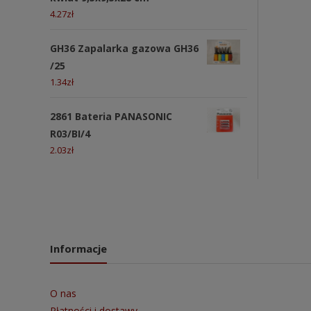
4.27
zł
GH36 Zapalarka gazowa GH36
/25
1.34
zł
2861 Bateria PANASONIC
R03/BI/4
2.03
zł
Informacje
O nas
Płatności i dostawy