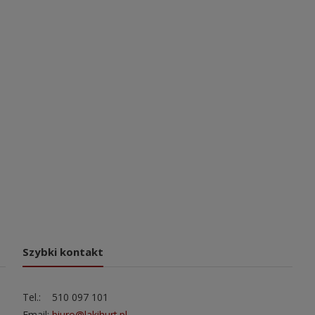
Szybki kontakt
Tel.: 510 097 101
Email:
biuro@lakihurt.pl