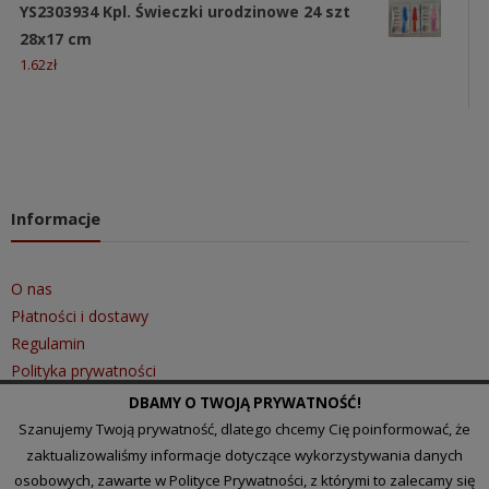
YS2303934 Kpl. Świeczki urodzinowe 24 szt
28x17 cm
1.62
zł
Informacje
O nas
Płatności i dostawy
Regulamin
Polityka prywatności
DBAMY O TWOJĄ PRYWATNOŚĆ!
Szanujemy Twoją prywatność, dlatego chcemy Cię poinformować, że
Szybki kontakt
zaktualizowaliśmy informacje dotyczące wykorzystywania danych
osobowych, zawarte w Polityce Prywatności, z którymi to zalecamy się