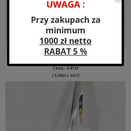
UWAGA :
Przy zakupach za
minimum
1000 zł netto
RABAT 5 %
LH6742 Pojemnik kuchenny 1L
Cena:
4.87
zł
(
5.99
zł
z VAT)