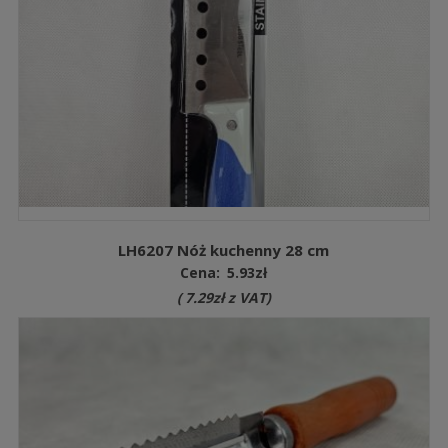
LH6207 Nóż kuchenny 28 cm
Cena:
5.93
zł
(
7.29
zł
z VAT)