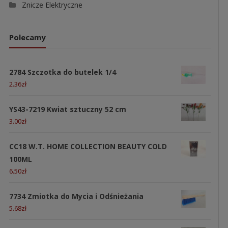
Znicze Elektryczne
Polecamy
2784 Szczotka do butelek 1/4
2.36
zł
YS43-7219 Kwiat sztuczny 52 cm
3.00
zł
CC18 W.T. HOME COLLECTION BEAUTY COLD
100ML
6.50
zł
7734 Zmiotka do Mycia i Odśnieżania
5.68
zł