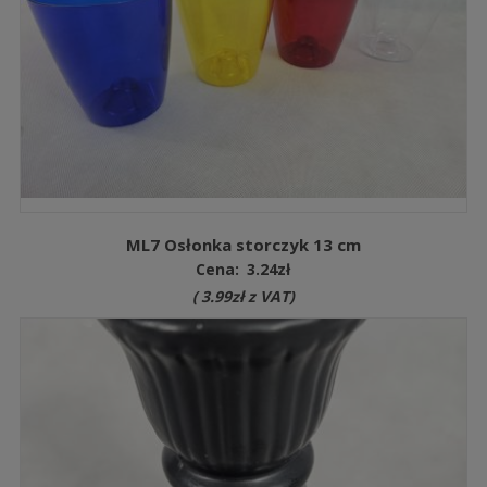
ML7 Osłonka storczyk 13 cm
Cena:
3.24
zł
(
3.99
zł
z VAT)