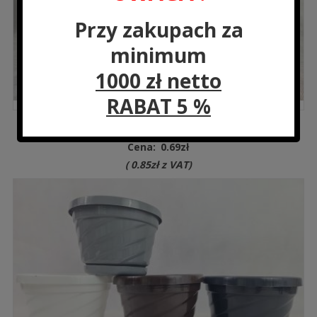
Przy zakupach za
minimum
1000 zł netto
RABAT 5 %
DYS2303349 Torebka prezentowa 21x15x8,5 cm
Cena:
0.69
zł
(
0.85
zł
z VAT)