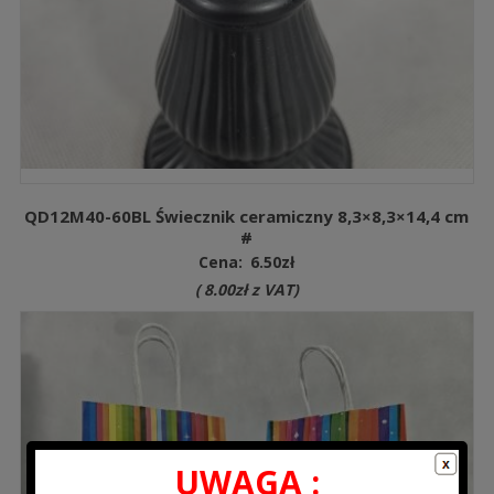
QD12M40-60BL Świecznik ceramiczny 8,3×8,3×14,4 cm
#
Cena:
6.50
zł
(
8.00
zł
z VAT)
UWAGA :