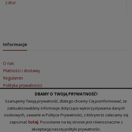
2.85
zł
Informacje
O nas
Płatności i dostawy
Regulamin
Polityka prywatności
DBAMY O TWOJĄ PRYWATNOŚĆ!
Szanujemy Twoją prywatność, dlatego chcemy Cię poinformować, że
Szybki kontakt
zaktualizowaliśmy informacje dotyczące wykorzystywania danych
osobowych, zawarte w Polityce Prywatności, z którymi to zalecamy się
zapoznać
tutaj
. Pozostanie na tej stronie jest równoznaczne z
Tel.: 510 097 101
akceptacją naszej polityki prywatności.