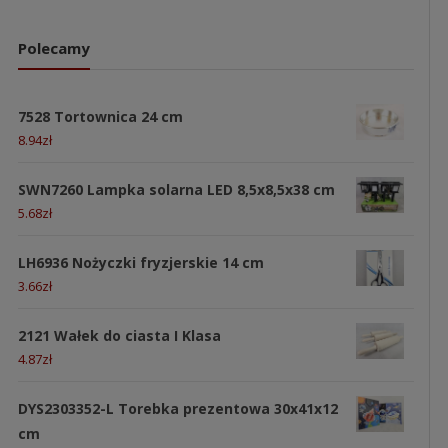
Polecamy
7528 Tortownica 24 cm
8.94
zł
SWN7260 Lampka solarna LED 8,5x8,5x38 cm
5.68
zł
LH6936 Nożyczki fryzjerskie 14 cm
3.66
zł
2121 Wałek do ciasta I Klasa
4.87
zł
DYS2303352-L Torebka prezentowa 30x41x12
cm