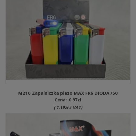
M210 Zapalniczka piezo MAX FR6 DIODA /50
Cena:
0.97
zł
(
1.19
zł
z VAT)