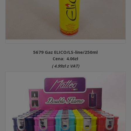
5679 Gaz ELICO/LS-line/250ml
Cena:
4.06
zł
(
4.99
zł
z VAT)