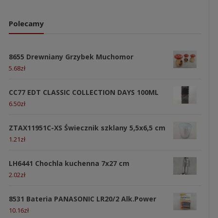
Polecamy
8655 Drewniany Grzybek Muchomor
5.68
zł
CC77 EDT CLASSIC COLLECTION DAYS 100ML
6.50
zł
ZTAX11951C-XS Świecznik szklany 5,5x6,5 cm
1.21
zł
LH6441 Chochla kuchenna 7x27 cm
2.02
zł
8531 Bateria PANASONIC LR20/2 Alk.Power
10.16
zł