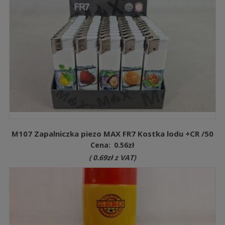
M107 Zapalniczka piezo MAX FR7 Kostka lodu +CR /50
Cena:
0.56
zł
(
0.69
zł
z VAT)