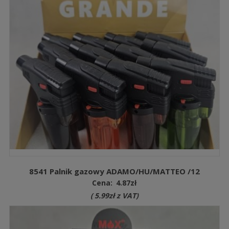
8541 Palnik gazowy ADAMO/HU/MATTEO /12
Cena:
4.87
zł
(
5.99
zł
z VAT)