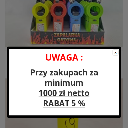
UWAGA :
HB-1546 Zapalarka gazowa 18×4,9×1,7 cm
Cena:
1.62
zł
Przy zakupach za
(
1.99
zł
z VAT)
minimum
1000 zł netto
RABAT 5 %