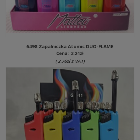
6498 Zapalniczka Atomic DUO-FLAME
Cena:
2.24
zł
(
2.76
zł
z VAT)