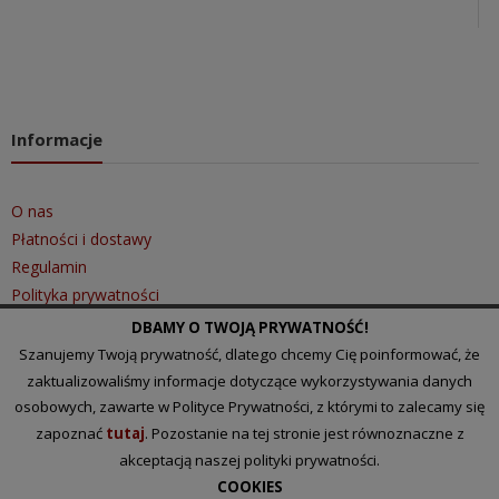
Informacje
O nas
Płatności i dostawy
Regulamin
Polityka prywatności
DBAMY O TWOJĄ PRYWATNOŚĆ!
Szanujemy Twoją prywatność, dlatego chcemy Cię poinformować, że
Szybki kontakt
zaktualizowaliśmy informacje dotyczące wykorzystywania danych
osobowych, zawarte w Polityce Prywatności, z którymi to zalecamy się
zapoznać
tutaj
. Pozostanie na tej stronie jest równoznaczne z
Tel.: 510 097 101
akceptacją naszej polityki prywatności.
Email:
biuro@lakihurt.pl
COOKIES