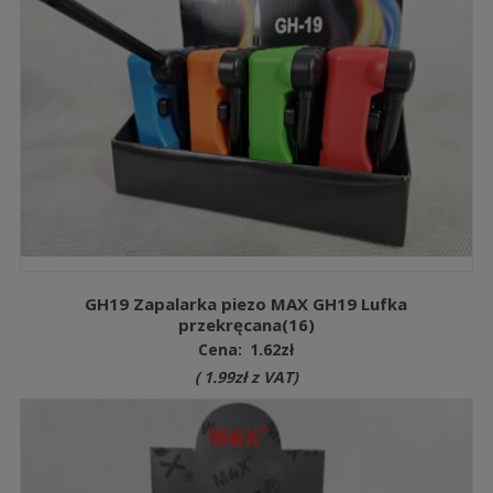
GH19 Zapalarka piezo MAX GH19 Lufka
przekręcana(16)
Cena:
1.62
zł
(
1.99
zł
z VAT)