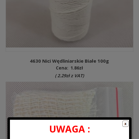
4630 Nici Wędliniarskie Białe 100g
Cena:
1.86
zł
(
2.29
zł
z VAT)
UWAGA :