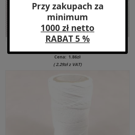
Przy zakupach za
minimum
1000 zł netto
RABAT 5 %
SQ2 Siatka Wędliniarska 160/48/4
Cena:
1.86
zł
(
2.29
zł
z VAT)