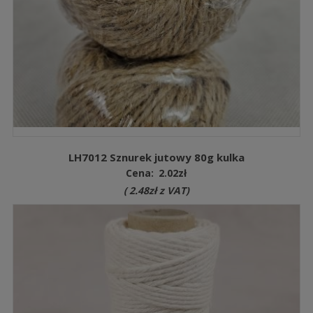
LH7012 Sznurek jutowy 80g kulka
Cena:
2.02
zł
(
2.48
zł
z VAT)