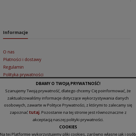
Informacje
O nas
Płatności i dostawy
Regulamin
Polityka prywatności
DBAMY O TWOJĄ PRYWATNOŚĆ!
Szanujemy Twoją prywatność, dlatego chcemy Cię poinformować, że
Szybki kontakt
zaktualizowaliśmy informacje dotyczące wykorzystywania danych
osobowych, zawarte w Polityce Prywatności, z którymi to zalecamy się
zapoznać
tutaj
. Pozostanie na tej stronie jest równoznaczne z
Tel.: 510 097 101
akceptacją naszej polityki prywatności.
Email:
biuro@lakihurt.pl
COOKIES
Na tej Platformie wykorzystujemy pliki cookies, zarówno własne jak i osób