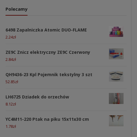
Polecamy
6498 Zapalniczka Atomic DUO-FLAME
2.24
zł
ZE9C Znicz elektryczny ZE9C Czerwony
2.84
zł
QH9436-23 Kpl Pojemnik tekstylny 3 szt
52.85
zł
LH6725 Dziadek do orzechów
8.12
zł
YC4M11-220 Ptak na piku 15x11x30 cm
1.78
zł