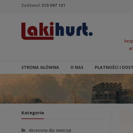
Skip to content
Zadzwoń
510 097 101
LakiHurt
bezp
ar
STRONA GŁÓWNA
O NAS
PŁATNOŚCI I DOS
Kategorie
Akcesoria dla zwierząt