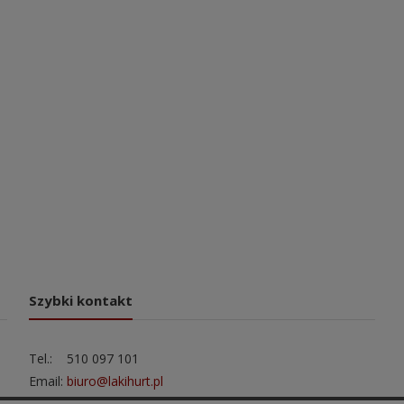
Szybki kontakt
Tel.: 510 097 101
Email:
biuro@lakihurt.pl