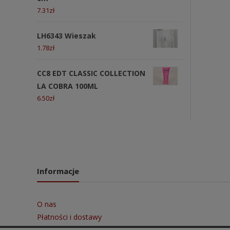
7.31
zł
LH6343 Wieszak
1.78
zł
CC8 EDT CLASSIC COLLECTION
LA COBRA 100ML
6.50
zł
Informacje
O nas
Płatności i dostawy
Regulamin