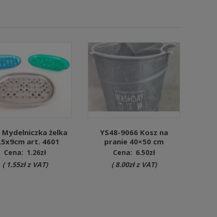
 Mydelniczka żelka
YS48-9066 Kosz na
,5x9cm art. 4601
pranie 40×50 cm
Cena:
1.26
zł
Cena:
6.50
zł
(
1.55
zł
z VAT)
(
8.00
zł
z VAT)