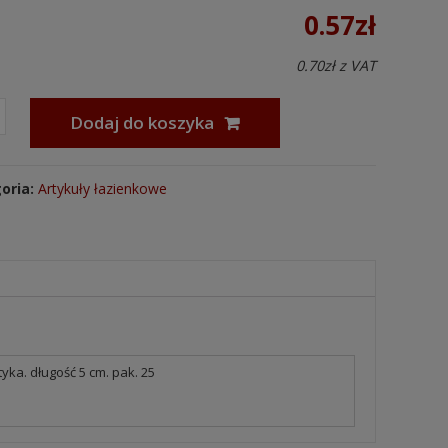
0.57
zł
0.70
zł
z VAT
Dodaj do koszyka
oria:
Artykuły łazienkowe
ka. długość 5 cm. pak. 25