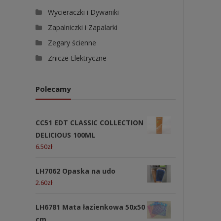
Wycieraczki i Dywaniki
Zapalniczki i Zapalarki
Zegary ścienne
Znicze Elektryczne
Polecamy
CC51 EDT CLASSIC COLLECTION
DELICIOUS 100ML
6.50
zł
LH7062 Opaska na udo
2.60
zł
LH6781 Mata łazienkowa 50x50
cm