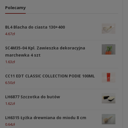
Polecamy
BL4 Blacha do ciasta 130+400
4.67
zł
SC4M35-04 Kpl. Zawieszka dekoracyjna
marchewka 4 szt
1.63
zł
CC11 EDT CLASSIC COLLECTION PODIE 100ML
6.50
zł
LH6877 Szczotka do butów
1.62
zł
LH6315 Łyżka drewniana do miodu 8 cm
0.64
zł