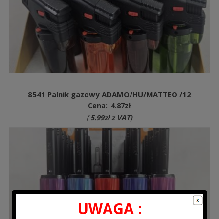
8541 Palnik gazowy ADAMO/HU/MATTEO /12
Cena:
4.87
zł
(
5.99
zł
z VAT)
UWAGA :