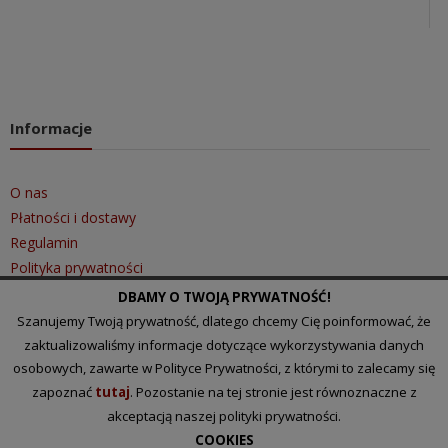
Informacje
O nas
Płatności i dostawy
Regulamin
Polityka prywatności
DBAMY O TWOJĄ PRYWATNOŚĆ!
Szanujemy Twoją prywatność, dlatego chcemy Cię poinformować, że
Szybki kontakt
zaktualizowaliśmy informacje dotyczące wykorzystywania danych
osobowych, zawarte w Polityce Prywatności, z którymi to zalecamy się
zapoznać
tutaj
. Pozostanie na tej stronie jest równoznaczne z
Tel.: 510 097 101
akceptacją naszej polityki prywatności.
Email:
biuro@lakihurt.pl
COOKIES