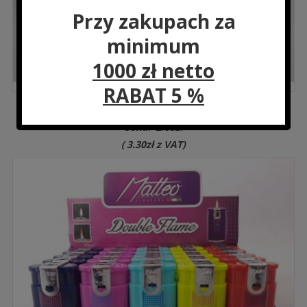
Przy zakupach za
minimum
1000 zł netto
RABAT 5 %
GH38L Zapalarka GH38L LASER/25
Cena:
2.68
zł
(
3.30
zł
z VAT)