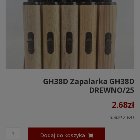
GH38D Zapalarka GH38D
DREWNO/25
2.68
zł
3.30
zł
z VAT
Dodaj do koszyka