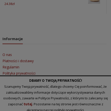
24.38
zł
Informacje
O nas
Płatności i dostawy
Regulamin
Polityka prywatności
DBAMY O TWOJĄ PRYWATNOŚĆ!
Szanujemy Twoją prywatność, dlatego chcemy Cię poinformować, że
Szybki kontakt
zaktualizowaliśmy informacje dotyczące wykorzystywania danych
osobowych, zawarte w Polityce Prywatności, z którymi to zalecamy się
zapoznać
tutaj
. Pozostanie na tej stronie jest równoznaczne z
Tel.: 510 097 101
akceptacją naszej polityki prywatności.