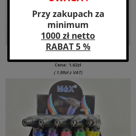
Przy zakupach za
minimum
1000 zł netto
RABAT 5 %
HB-1546 Zapalarka gazowa 18×4,9×1,7 cm
Cena:
1.62
zł
(
1.99
zł
z VAT)