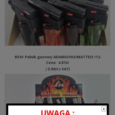
8541 Palnik gazowy ADAMO/HU/MATTEO /12
Cena:
4.87
zł
(
5.99
zł
z VAT)
UWAGA :