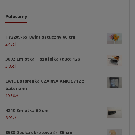
Polecamy
HY2209-65 Kwiat sztuczny 60 cm
2.43
zł
3092 Zmiotka + szufelka (duo) 126
3.86
zł
LA1C Latarenka CZARNA ANIOŁ /12 z
bateriami
10.56
zł
4243 Zmiotka 60 cm
8.93
zł
8588 Deska obrotowa śr. 35 cm