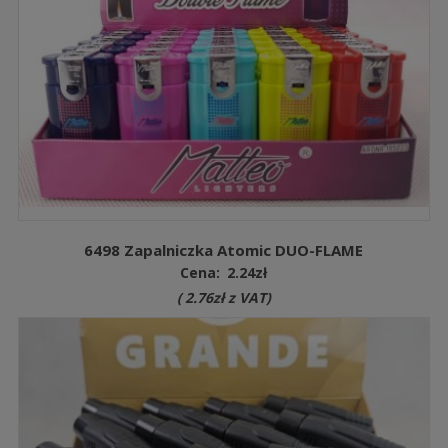
6498 Zapalniczka Atomic DUO-FLAME
Cena:
2.24
zł
(
2.76
zł
z VAT)