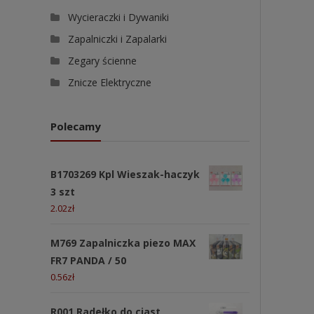
Wycieraczki i Dywaniki
Zapalniczki i Zapalarki
Zegary ścienne
Znicze Elektryczne
Polecamy
B1703269 Kpl Wieszak-haczyk
3 szt
2.02
zł
M769 Zapalniczka piezo MAX
FR7 PANDA / 50
0.56
zł
R001 Radełko do ciast