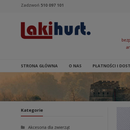
Skip to content
Zadzwoń
510 097 101
LakiHurt
bezp
ar
STRONA GŁÓWNA
O NAS
PŁATNOŚCI I DOS
Kategorie
Akcesoria dla zwierząt