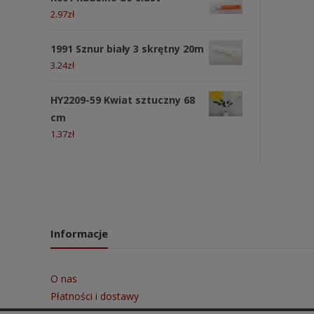
2.97
zł
1991 Sznur biały 3 skrętny 20m
3.24
zł
HY2209-59 Kwiat sztuczny 68
cm
1.37
zł
Informacje
O nas
Płatności i dostawy
Regulamin