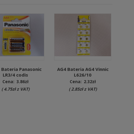
 Bateria Panasonic
AG4 Bateria AG4 Vinnic
LR3/4 codis
L626/10
Cena:
3.86
zł
Cena:
2.32
zł
(
4.75
zł
z VAT)
(
2.85
zł
z VAT)