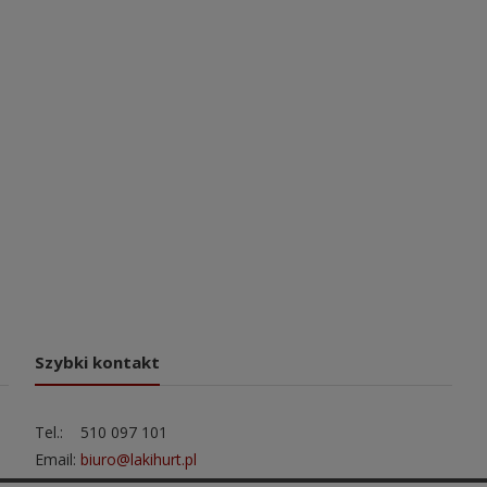
Szybki kontakt
Tel.: 510 097 101
Email:
biuro@lakihurt.pl