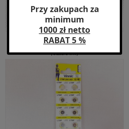
Przy zakupach za
minimum
1000 zł netto
RABAT 5 %
8368 Bateria PANASONIC R20/BI/2
Cena:
4.27
zł
(
5.25
zł
z VAT)