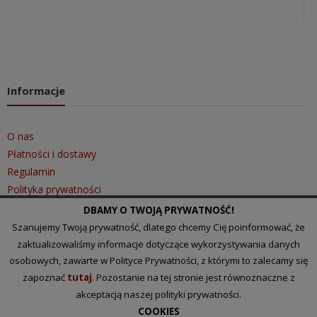
Informacje
O nas
Płatności i dostawy
Regulamin
Polityka prywatności
DBAMY O TWOJĄ PRYWATNOŚĆ!
Szanujemy Twoją prywatność, dlatego chcemy Cię poinformować, że
Szybki kontakt
zaktualizowaliśmy informacje dotyczące wykorzystywania danych
osobowych, zawarte w Polityce Prywatności, z którymi to zalecamy się
zapoznać
tutaj
. Pozostanie na tej stronie jest równoznaczne z
Tel.: 510 097 101
akceptacją naszej polityki prywatności.
Email:
biuro@lakihurt.pl
COOKIES