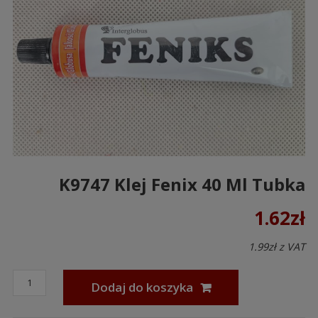
K9747 Klej Fenix 40 Ml Tubka
1.62
zł
1.99
zł
z VAT
Dodaj do koszyka