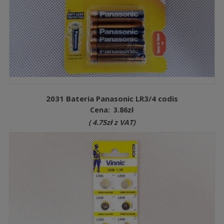
2031 Bateria Panasonic LR3/4 codis
Cena:
3.86
zł
(
4.75
zł
z VAT)