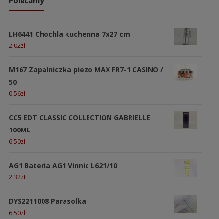
Polecamy
LH6441 Chochla kuchenna 7x27 cm
2.02
zł
M167 Zapalniczka piezo MAX FR7-1 CASINO /
50
0.56
zł
CC5 EDT CLASSIC COLLECTION GABRIELLE
100ML
6.50
zł
AG1 Bateria AG1 Vinnic L621/10
2.32
zł
DYS2211008 Parasolka
6.50
zł