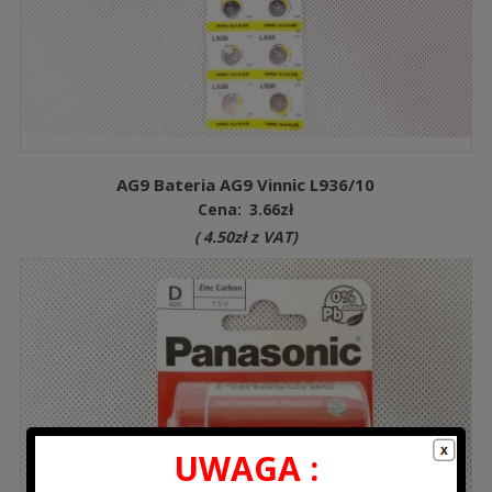
AG9 Bateria AG9 Vinnic L936/10
Cena:
3.66
zł
(
4.50
zł
z VAT)
UWAGA :