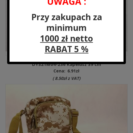
UWAGA :
Przy zakupach za
minimum
1000 zł netto
RABAT 5 %
DYS21M04-236 Kapelusz 39 cm
Cena:
6.91
zł
(
8.50
zł
z VAT)