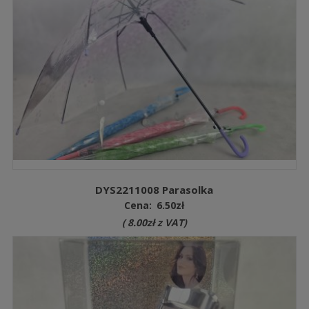
DYS2211008 Parasolka
Cena:
6.50
zł
(
8.00
zł
z VAT)