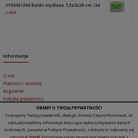
SYS0431204 Bańki mydlane 7,5x2x28 cm /24
2.60
zł
Informacje
O nas
Płatności i dostawy
Regulamin
Polityka prywatności
DBAMY O TWOJĄ PRYWATNOŚĆ!
Szanujemy Twoją prywatność, dlatego chcemy Cię poinformować, że
Szybki kontakt
zaktualizowaliśmy informacje dotyczące wykorzystywania danych
osobowych, zawarte w Polityce Prywatności, z którymi to zalecamy się
zapoznać
tutaj
. Pozostanie na tej stronie jest równoznaczne z