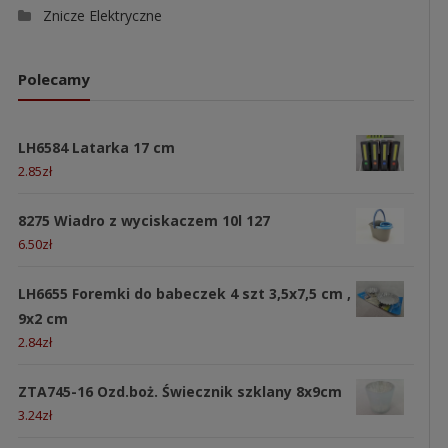
Znicze Elektryczne
Polecamy
LH6584 Latarka 17 cm
2.85
zł
8275 Wiadro z wyciskaczem 10l 127
6.50
zł
LH6655 Foremki do babeczek 4 szt 3,5x7,5 cm ,
9x2 cm
2.84
zł
ZTA745-16 Ozd.boż. Świecznik szklany 8x9cm
3.24
zł