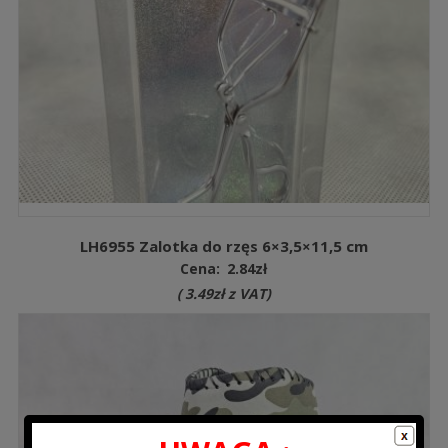
LH6955 Zalotka do rzęs 6×3,5×11,5 cm
Cena:
2.84
zł
(
3.49
zł
z VAT)