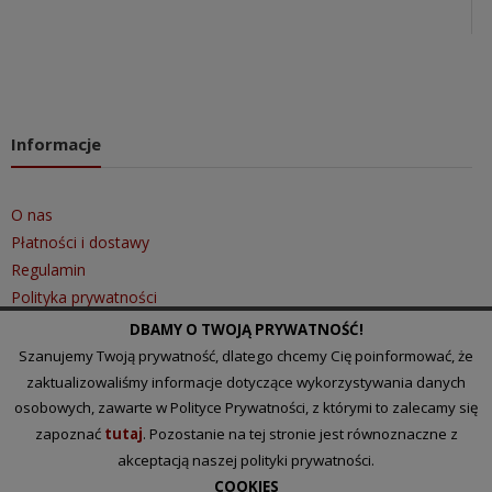
Informacje
O nas
Płatności i dostawy
Regulamin
Polityka prywatności
DBAMY O TWOJĄ PRYWATNOŚĆ!
Szanujemy Twoją prywatność, dlatego chcemy Cię poinformować, że
Szybki kontakt
zaktualizowaliśmy informacje dotyczące wykorzystywania danych
osobowych, zawarte w Polityce Prywatności, z którymi to zalecamy się
zapoznać
tutaj
. Pozostanie na tej stronie jest równoznaczne z
Tel.: 510 097 101
akceptacją naszej polityki prywatności.
Email:
biuro@lakihurt.pl
COOKIES