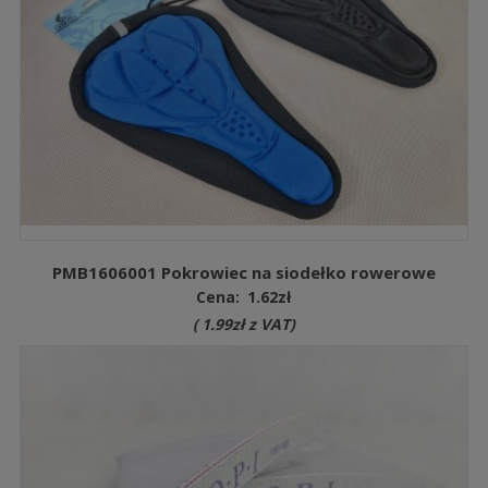
PMB1606001 Pokrowiec na siodełko rowerowe
Cena:
1.62
zł
(
1.99
zł
z VAT)