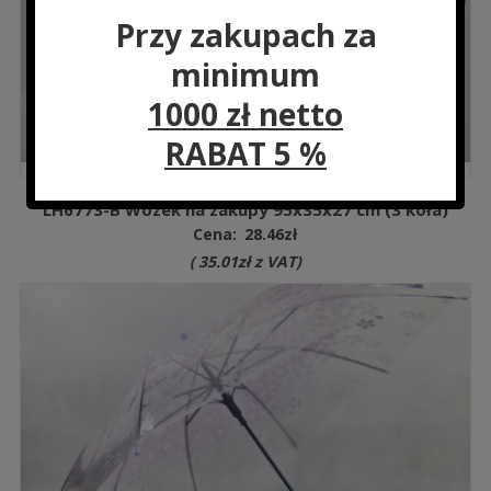
Przy zakupach za
minimum
1000 zł netto
RABAT 5 %
LH6773-B Wózek na zakupy 95x35x27 cm (3 koła)
Cena:
28.46
zł
(
35.01
zł
z VAT)