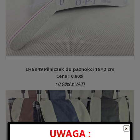
LH6949 Pilniczek do paznokci 18×2 cm
Cena:
0.80
zł
(
0.98
zł
z VAT)
UWAGA :