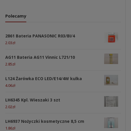
Polecamy
2861 Bateria PANASONIC R03/BI/4
2.03
zł
AG11 Bateria AG11 Vinnic L721/10
2.85
zł
L124 Żarówka ECO LED/E14/4W kulka
4.06
zł
LH6345 Kpl. Wieszaki 3 szt
2.02
zł
LH6937 Nożyczki kosmetyczne 8,5 cm
1.86
zł