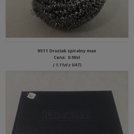
9511 Druciak spiralny max
Cena:
0.90
zł
(
1.11
zł
z VAT)