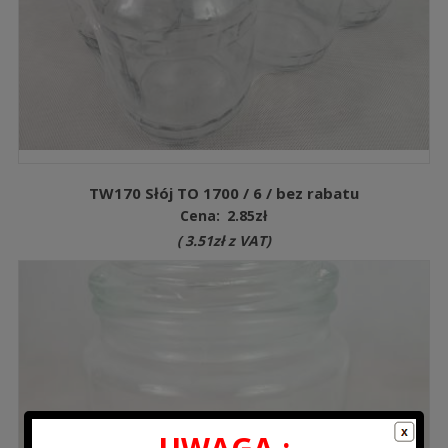
TW170 Słój TO 1700 / 6 / bez rabatu
Cena:
2.85
zł
(
3.51
zł
z VAT)