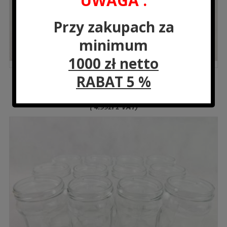
UWAGA :
Przy zakupach za
minimum
1000 zł netto
RABAT 5 %
QDM-09 Pojemnik szklany z pokrywką 450 ml
Cena:
4.06
zł
(
4.99
zł
z VAT)