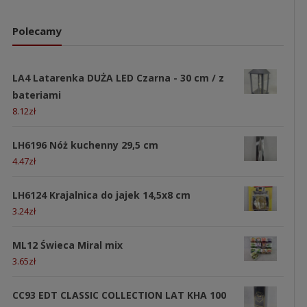
Polecamy
LA4 Latarenka DUŻA LED Czarna - 30 cm / z
bateriami
8.12
zł
LH6196 Nóż kuchenny 29,5 cm
4.47
zł
LH6124 Krajalnica do jajek 14,5x8 cm
3.24
zł
ML12 Świeca Miral mix
3.65
zł
CC93 EDT CLASSIC COLLECTION LAT KHA 100