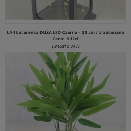
LA4 Latarenka DUŻA LED Czarna – 30 cm / z bateriami
Cena:
8.12
zł
(
9.99
zł
z VAT)