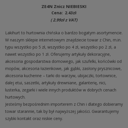
ZE4N Znicz NIEBIESKI
Cena:
2.43
zł
(
2.99
zł
z VAT)
Lakihurt to hurtownia chińska o bardzo bogatym asortymencie.
W naszym sklepie internetowym znajdziecie towar z Chin, m.in.
typu wszystko po 5 zł, wszystko po 4 zł, wszystko po 2 zł, a
nawet wszystko po 1 zł. Oferujemy artykuły dekoracyjne,
akcesoria gospodarstwa domowego, jak szufelki, końcówki od
mopów, akcesoria łazienkowe, jak gąbki, zasłony prysznicowe,
akcesoria kuchenne – tarki do warzyw, ubijaczki, tortownice,
dalej etui, saszetki, artykuły drewniane, galanterię, nici,
lusterka, zegarki i wiele innych produktów w dobrych cenach
hurtowych.
Jesteśmy bezpośrednim importerem z Chin i dlatego dobieramy
towar starannie, tak by był najwyższej jakości. Gwarantujemy
szybki kontakt oraz niskie ceny.