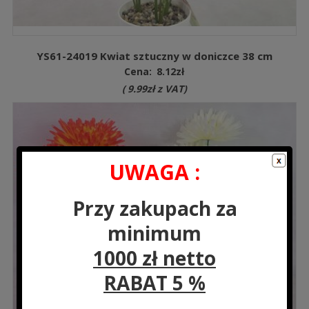
YS61-24019 Kwiat sztuczny w doniczce 38 cm
Cena:
8.12
zł
(
9.99
zł
z VAT)
UWAGA :
Przy zakupach za
minimum
1000 zł netto
RABAT 5 %