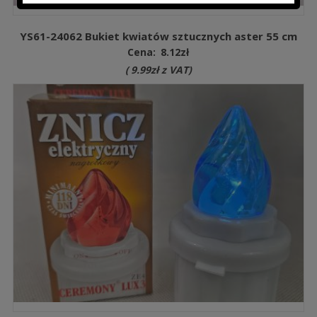
YS61-24062 Bukiet kwiatów sztucznych aster 55 cm
Cena:
8.12
zł
(
9.99
zł
z VAT)