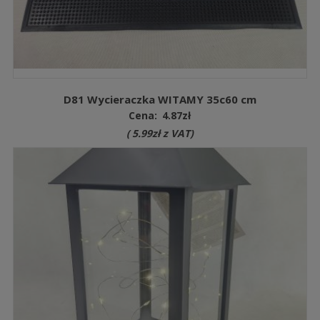
D81 Wycieraczka WITAMY 35c60 cm
Cena:
4.87
zł
(
5.99
zł
z VAT)