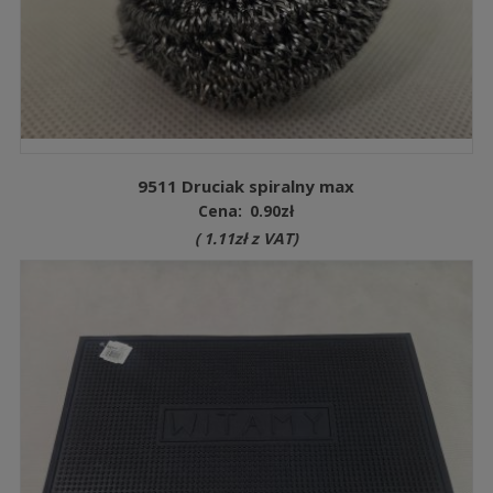
9511 Druciak spiralny max
Cena:
0.90
zł
(
1.11
zł
z VAT)