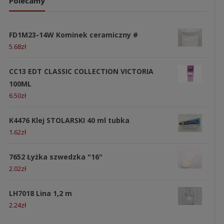
Polecamy
FD1M23-14W Kominek ceramiczny #
5.68
zł
CC13 EDT CLASSIC COLLECTION VICTORIA
100ML
6.50
zł
K4476 Klej STOLARSKI 40 ml tubka
1.62
zł
7652 Łyżka szwedzka "16"
2.02
zł
LH7018 Lina 1,2 m
2.24
zł