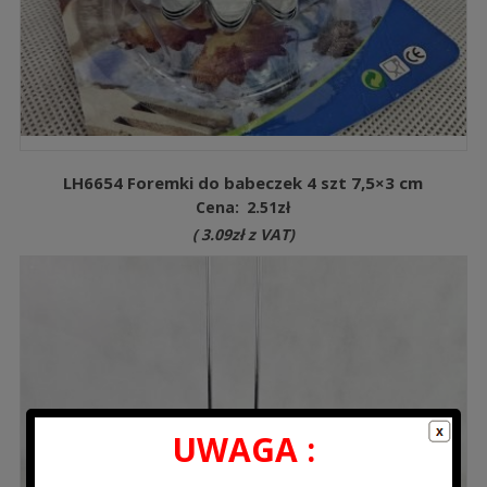
LH6654 Foremki do babeczek 4 szt 7,5×3 cm
Cena:
2.51
zł
(
3.09
zł
z VAT)
UWAGA :