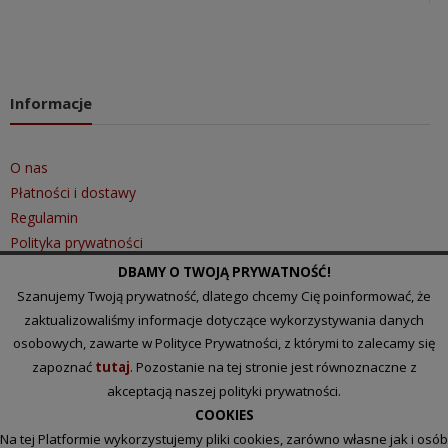
Informacje
O nas
Płatności i dostawy
Regulamin
Polityka prywatności
DBAMY O TWOJĄ PRYWATNOŚĆ!
Szanujemy Twoją prywatność, dlatego chcemy Cię poinformować, że
Szybki kontakt
zaktualizowaliśmy informacje dotyczące wykorzystywania danych
osobowych, zawarte w Polityce Prywatności, z którymi to zalecamy się
zapoznać
tutaj
. Pozostanie na tej stronie jest równoznaczne z
Tel.: 510 097 101
akceptacją naszej polityki prywatności.
Email:
biuro@lakihurt.pl
COOKIES
Na tej Platformie wykorzystujemy pliki cookies, zarówno własne jak i osób