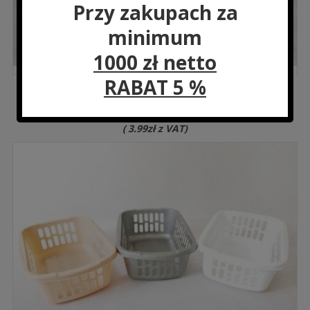
Przy zakupach za
minimum
1000 zł netto
RABAT 5 %
LH6232 Stojak na ręcznik papierowy 29 cm 13×29 cm
Cena:
3.24
zł
(
3.99
zł
z VAT)