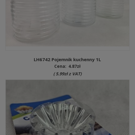
LH6742 Pojemnik kuchenny 1L
Cena:
4.87
zł
(
5.99
zł
z VAT)